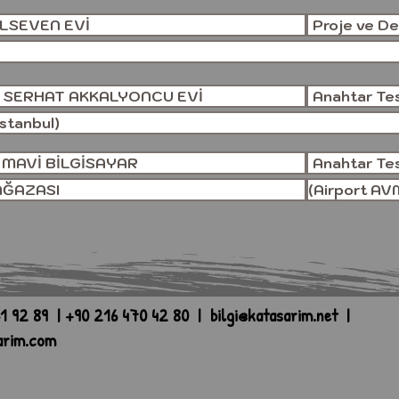
LSEVEN EVİ
Proje ve Dek
 SERHAT AKKALYONCU EVİ
Anahtar Tesl
İstanbul)
 MAVİ BİLGİSAYAR
Anahtar Tesl
AĞAZASI
(Airport AVM
1 92 89 | +90 216 470 42 80 |
bilgi@katasarim.net
|
arim.com