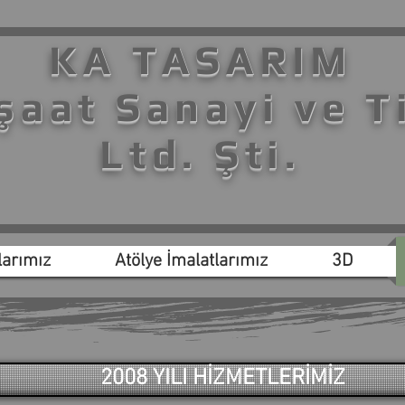
KA TASARIM
şaat Sanayi ve T
Ltd. Şti.
arımız
Atölye İmalatlarımız
3D
2008 YILI HİZMETLERİMİZ