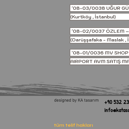
'08-03/0038 UĞUR GÜ
(Kurtköy , İstanbul)
'08-02/0037 ÖZLEM –
(Darüşşafaka - Maslak , 
'08-01/0036 MV SHOP
AIRPORT AVM SATIŞ M
designed by KA tasarım
+90 532 23
info@katas
tüm telif hakları