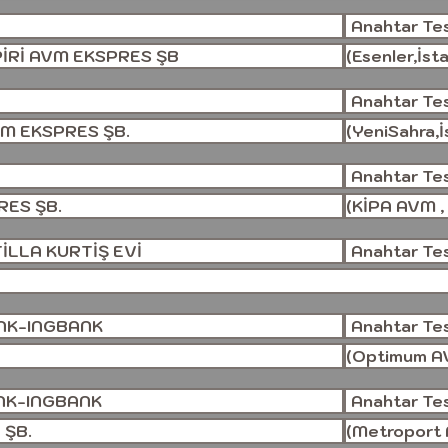
Anahtar Tesl
İRİ AVM EKSPRES ŞB
(Esenler,İst
Anahtar Tesl
M EKSPRES ŞB.
(YeniSahra,İ
Anahtar Tesl
RES ŞB.
(KİPA AVM , 
TİLLA KURTİŞ EVİ
Anahtar Tesl
NK-INGBANK
Anahtar Tesl
(Optimum AV
NK-INGBANK
Anahtar Tesl
ŞB.
(Metroport A