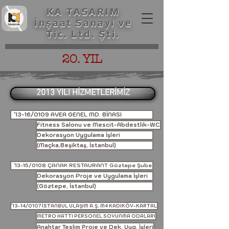
KA TASARIM
İnşaat Sanayi ve
Tic. Ltd. Şti.
20. YIL
2013 YILI HİZMETLERİMİZ
'13-16/0109 AVEA GENEL MD. BİNASI
Fitness Salonu ve Mescit-Abdestlik-WC
Dekorasyon Uygulama İşleri
(Maçka,Beşiktaş, İstanbul)
'13-15/0108 ÇANAK RESTAURANT Göztepe Şube
Dekorasyon Proje ve Uygulama İşleri
(Göztepe, İstanbul)
'13-14/0107 İSTANBUL ULAŞIM A.Ş. M4 KADIKÖY-KARTAL
METRO HATTI PERSONEL SOYUNMA ODALARI
Anahtar Teslim Proje ve Dek. Uyg. İşleri