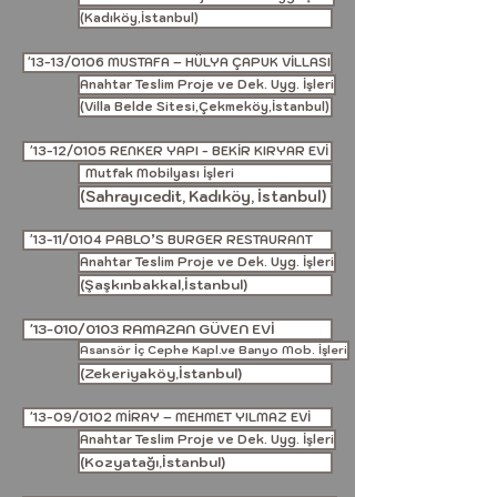
(Kadıköy,İstanbul)
'13-13/0106 MUSTAFA – HÜLYA ÇAPUK VİLLASI
Anahtar Teslim Proje ve Dek. Uyg. İşleri
(Villa Belde Sitesi,Çekmeköy,İstanbul)
'13-12/0105 RENKER YAPI - BEKİR KIRYAR EVİ
Mutfak Mobilyası İşleri
(Sahrayıcedit, Kadıköy, İstanbul)
'13-11/0104 PABLO’S BURGER RESTAURANT
Anahtar Teslim Proje ve Dek. Uyg. İşleri
(Şaşkınbakkal,İstanbul)
'13-010/0103 RAMAZAN GÜVEN EVİ
Asansör İç Cephe Kapl.ve Banyo Mob. İşleri
(Zekeriyaköy,İstanbul)
'13-09/0102 MİRAY – MEHMET YILMAZ EVİ
Anahtar Teslim Proje ve Dek. Uyg. İşleri
(Kozyatağı,İstanbul)