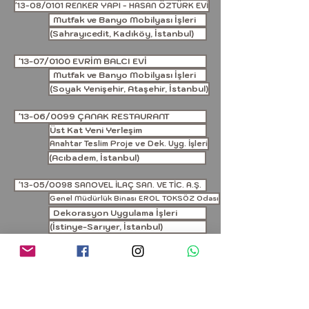
'13-08/0101 RENKER YAPI - HASAN ÖZTÜRK EVİ
Mutfak ve Banyo Mobilyası İşleri
(Sahrayıcedit, Kadıköy, İstanbul)
'13-07/0100 EVRİM BALCI EVİ
Mutfak ve Banyo Mobilyası İşleri
(Soyak Yenişehir, Ataşehir, İstanbul)
'13-06/0099 ÇANAK RESTAURANT
Üst Kat Yeni Yerleşim
Anahtar Teslim Proje ve Dek. Uyg. İşleri
(Acıbadem, İstanbul)
'13-05/0098 SANOVEL İLAÇ SAN. VE TİC. A.Ş.
Genel Müdürlük Binası EROL TOKSÖZ Odası
Dekorasyon Uygulama İşleri
(İstinye-Sarıyer, İstanbul)
'13-04/0097 KITOKO AYDINLATMA MÜH. TAAH. TİC. LTD. ŞTİ.
Dekoratif Ahşap Stand İşleri
OFİS DEKORASYONU Showroom
(Mecidiyeköy, İstanbul)