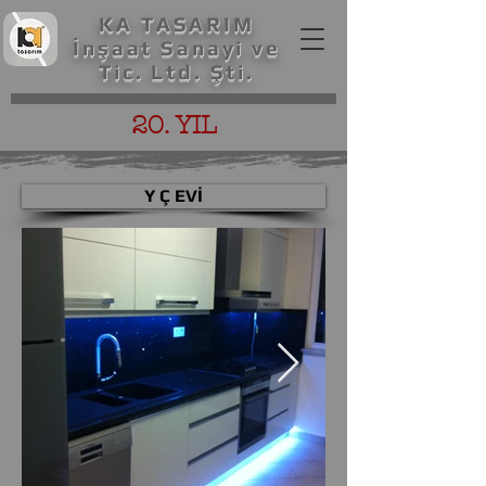
KA TASARIM
İnşaat Sanayi ve
Tic. Ltd. Şti.
20. YIL
Y Ç EVİ