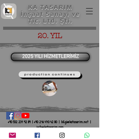
KA TASARIM
İnşaat Sanayi ve
Tic. Ltd. Şti.
20. YIL
2025 YILI HİZMETLERİMİZ
production continues
+90 532 231 92 89
|
+90 216 470 42 80
|
bilgi@katasarim.net
|
info@katasarim.com
tüm telif hakları
all copyrights reserved
saklıdır