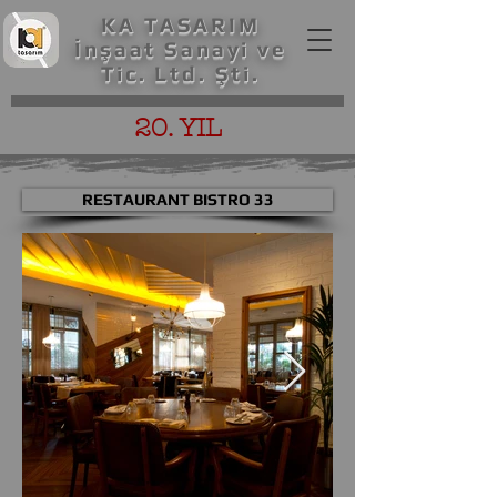
KA TASARIM
İnşaat Sanayi ve
Tic. Ltd. Şti.
20. YIL
RESTAURANT BISTRO 33