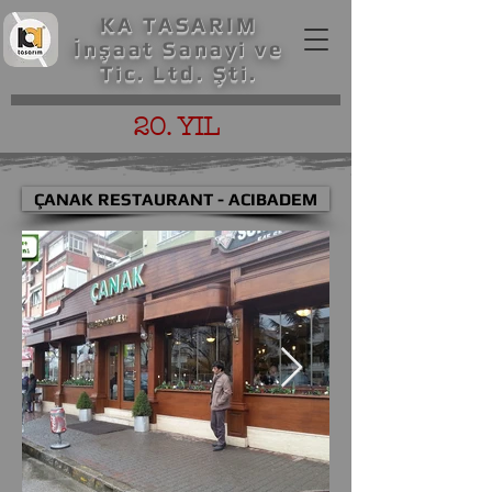
KA TASARIM
İnşaat Sanayi ve
Tic. Ltd. Şti.
20. YIL
ÇANAK RESTAURANT - ACIBADEM