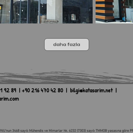
daha fazla
1 92 89 | +90 216 470 42 80 |
bilgi@katasarim.net
|
arim.com
NU’nun 3468 sayılı Mühendis ve Mimarlar hk. 6232 (7303) sayılı TMMOB yasasına göre