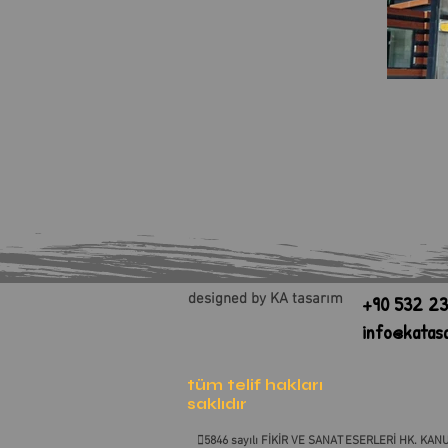
designed by KA tasarım
+90 532 23
info@katas
tüm telif hakları
saklıdır
5846 sayılı FİKİR VE SANAT ESERLERİ HK. KANU