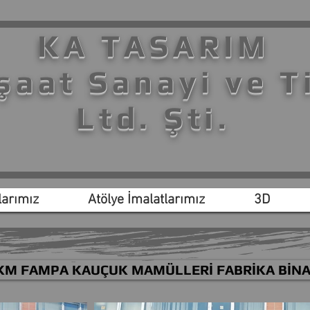
KA TASARIM
şaat Sanayi ve T
Ltd. Şti.
arımız
Atölye İmalatlarımız
3D
KM FAMPA KAUÇUK MAMÜLLERİ FABRİKA BİNA