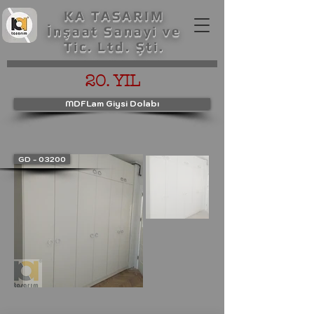
KA TASARIM
İnşaat Sanayi ve
Tic. Ltd. Şti.
20. YIL
MDFLam Giysi Dolabı
GD - 03200