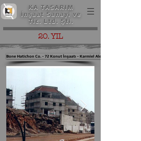
KA TASARIM
İnşaat Sanayi ve
Tic. Ltd. Şti.
20. YIL
Bone Hatichon Co. - 72 Konut İnşaatı - Karmiel Alef