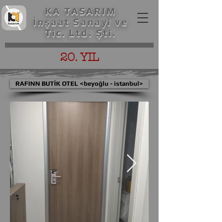
KA TASARIM
İnşaat Sanayi ve
Tic. Ltd. Şti.
20. YIL
RAFINN BUTİK OTEL <beyoğlu - istanbul>