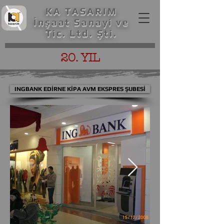
KA TASARIM
İnşaat Sanayi ve
Tic. Ltd. Şti.
20. YIL
INGBANK EDİRNE KİPA AVM EKSPRES ŞUBESİ