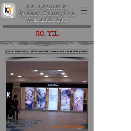
KA TASARIM
İnşaat Sanayi ve
Tic. Ltd. Şti.
20. YIL
KIRIKTARAK ALİ KUAFÖR SALONU / CarrefourSA – MALTEPE ŞUBESİ