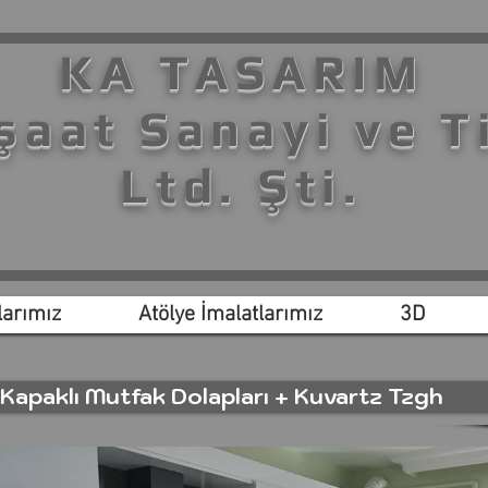
KA TASARIM
şaat Sanayi ve T
Ltd. Şti.
arımız
Atölye İmalatlarımız
3D
k Kapaklı Mutfak Dolapları + Kuvartz Tzgh