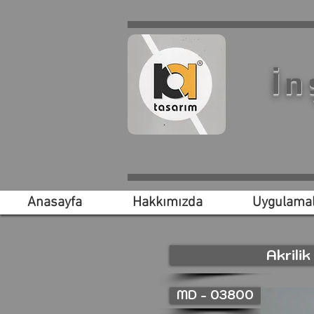
İn
Anasayfa
Hakkımızda
Uygulamal
Akrili
MD - 03800