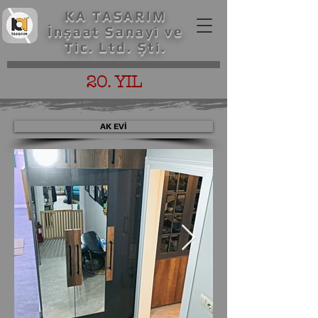
KA TASARIM
İnşaat Sanayi ve
Tic. Ltd. Şti.
20. YIL
AK EVİ