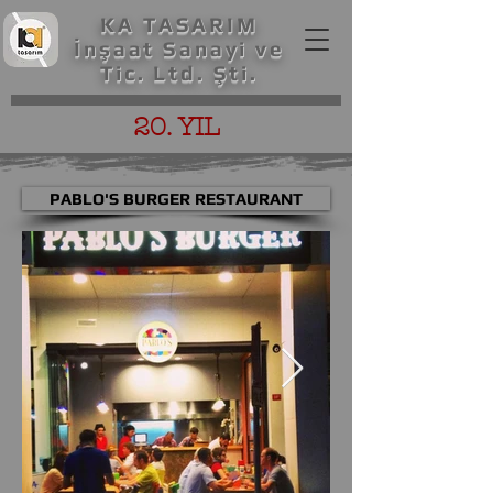
KA TASARIM
İnşaat Sanayi ve
Tic. Ltd. Şti.
20. YIL
PABLO'S BURGER RESTAURANT