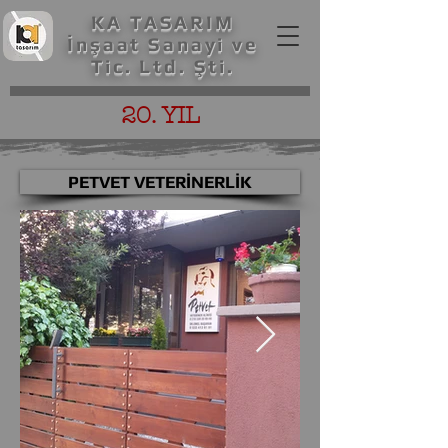
KA TASARIM
İnşaat Sanayi ve
Tic. Ltd. Şti.
20. YIL
PETVET VETERİNERLİK