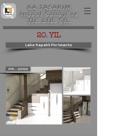
KA TASARIM
İnşaat Sanayi ve
Tic. Ltd. Şti.
20. YIL
Lake Kapaklı Portmanto
PM - 02100