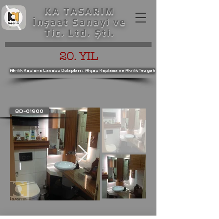
KA TASARIM
İnşaat Sanayi ve
Tic. Ltd. Şti.
20. YIL
Akrilik Kaplama Lavabo Dolapları + Ahşap Kaplama ve Akrilik Tezgah
BD-01900