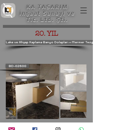
KA TASARIM
İnşaat Sanayi ve
Tic. Ltd. Şti.
20. YIL
Lake ve Ahşap Kaplama Banyo Dolapları + Mermer Tezgah
BD-02600