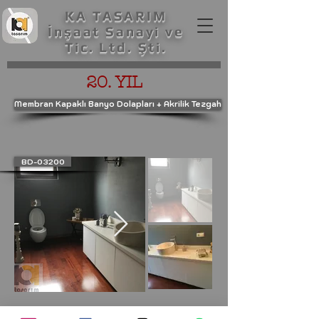
KA TASARIM
İnşaat Sanayi ve
Tic. Ltd. Şti.
20. YIL
Membran Kapaklı Banyo Dolapları + Akrilik Tezgah
BD-03200