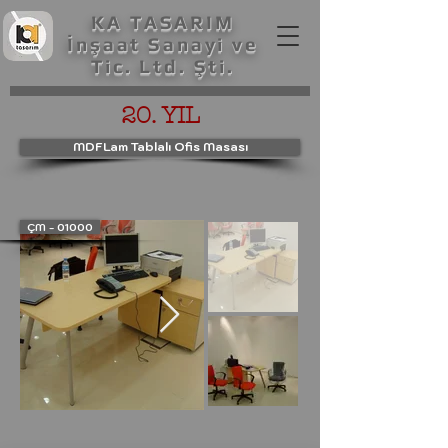
KA TASARIM
İnşaat Sanayi ve
Tic. Ltd. Şti.
20. YIL
MDFLam Tablalı Ofis Masası
ÇM - 01000