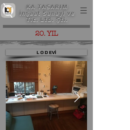
KA TASARIM
İnşaat Sanayi ve
Tic. Ltd. Şti.
20. YIL
L O D EVİ