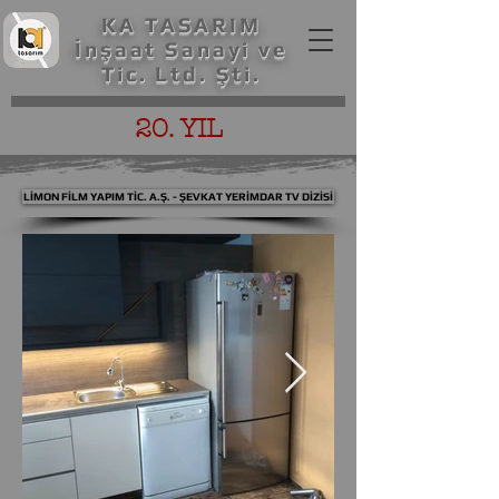
KA TASARIM
İnşaat Sanayi ve
Tic. Ltd. Şti.
20. YIL
LİMON FİLM YAPIM TİC. A.Ş. - ŞEVKAT YERİMDAR TV DİZİSİ