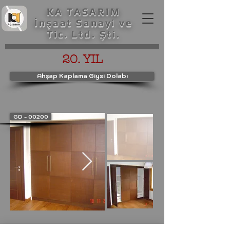
KA TASARIM
İnşaat Sanayi ve
Tic. Ltd. Şti.
20. YIL
Ahşap Kaplama Giysi Dolabı
GD - 00200