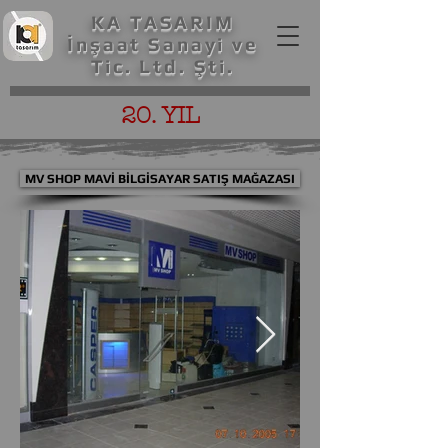
KA TASARIM
İnşaat Sanayi ve
Tic. Ltd. Şti.
20. YIL
MV SHOP MAVİ BİLGİSAYAR SATIŞ MAĞAZASI