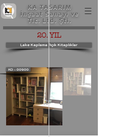
KA TASARIM
İnşaat Sanayi ve
Tic. Ltd. Şti.
20. YIL
Lake Kaplama Açık Kitaplıklar
KD - 00900