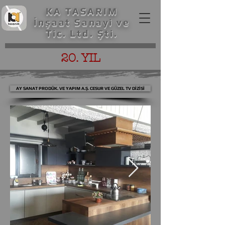
KA TASARIM
İnşaat Sanayi ve
Tic. Ltd. Şti.
20. YIL
AY SANAT PRODÜK. VE YAPIM A.Ş. CESUR VE GÜZEL TV DİZİSİ