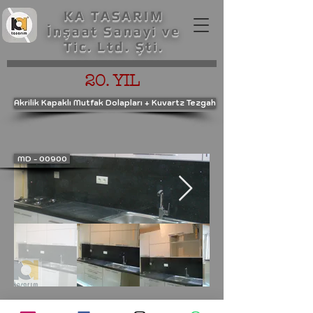
KA TASARIM
İnşaat Sanayi ve
Tic. Ltd. Şti.
20. YIL
Akrilik Kapaklı Mutfak Dolapları + Kuvartz Tezgah
MD - 00900