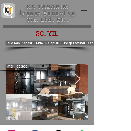
KA TASARIM
İnşaat Sanayi ve
Tic. Ltd. Şti.
20. YIL
Lake Kap. Kapaklı Mutfak Dolapları + Ahşap Laminat Tezgah
MD - 02300