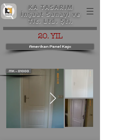
KA TASARIM
İnşaat Sanayi ve
Tic. Ltd. Şti.
20. YIL
Amerikan Panel Kapı
MK - 01000