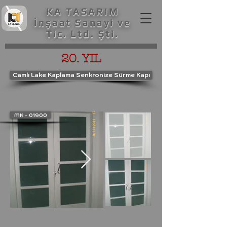
KA TASARIM
İnşaat Sanayi ve
Tic. Ltd. Şti.
20. YIL
Camlı Lake Kaplama Senkronize Sürme Kapı
MK - 01900