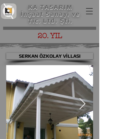
KA TASARIM
İnşaat Sanayi ve
Tic. Ltd. Şti.
20. YIL
SERKAN ÖZKOLAY VİLLASI