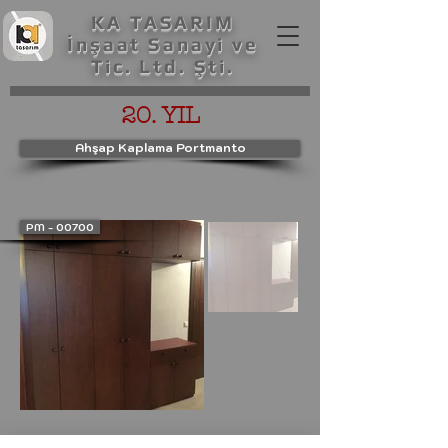
KA TASARIM
İnşaat Sanayi ve
Tic. Ltd. Şti.
20. YIL
Ahşap Kaplama Portmanto
PM - 00700