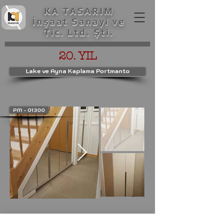
KA TASARIM
İnşaat Sanayi ve
Tic. Ltd. Şti.
20. YIL
Lake ve Ayna Kaplama Portmanto
PM - 01300