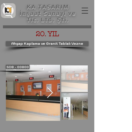
KA TASARIM
İnşaat Sanayi ve
Tic. Ltd. Şti.
20. YIL
Ahşap Kaplama ve Granit Tablalı Vezne
SDB - 00800