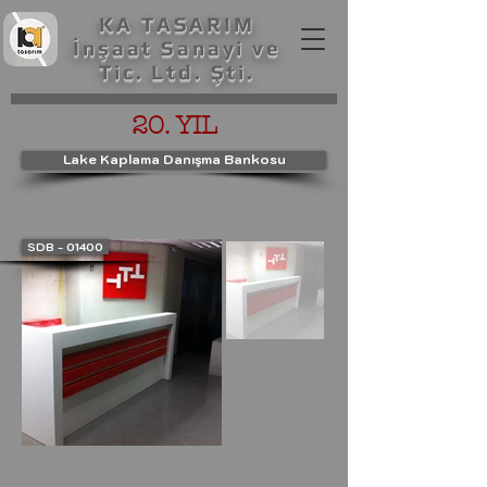
KA TASARIM
İnşaat Sanayi ve
Tic. Ltd. Şti.
20. YIL
Lake Kaplama Danışma Bankosu
SDB - 01400