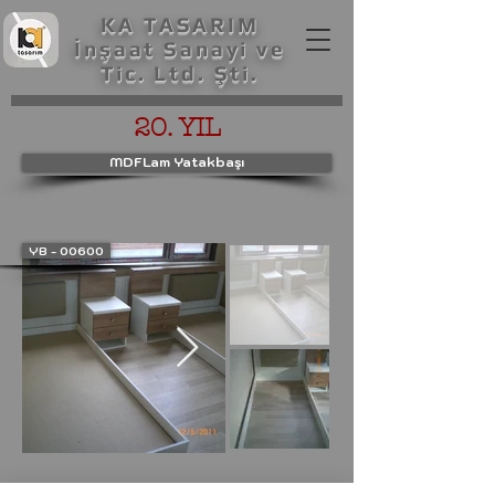
KA TASARIM
İnşaat Sanayi ve
Tic. Ltd. Şti.
20. YIL
MDFLam Yatakbaşı
YB - 00600