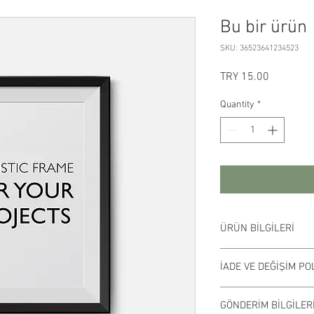
Bu bir ürün
SKU: 36523641234523
Price
TRY 15.00
Quantity
*
ÜRÜN BİLGİLERİ
Burada ürün detayları
İADE VE DEĞİŞİM PO
bilgiler girin örneğin: 
Buraya aynı zamanda ür
Bu ürün İade ve Değişim
müşterilerinize nasıl fa
GÖNDERİM BİLGİLER
müşterilerinizin aldıkl