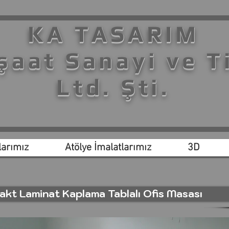
KA TASARIM
şaat Sanayi ve T
Ltd. Şti.
arımız
Atölye İmalatlarımız
3D
kt Laminat Kaplama Tablalı Ofis Masası