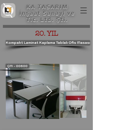
KA TASARIM
İnşaat Sanayi ve
Tic. Ltd. Şti.
20. YIL
Kompakt Laminat Kaplama Tablalı Ofis Masası
ÇM - 00600